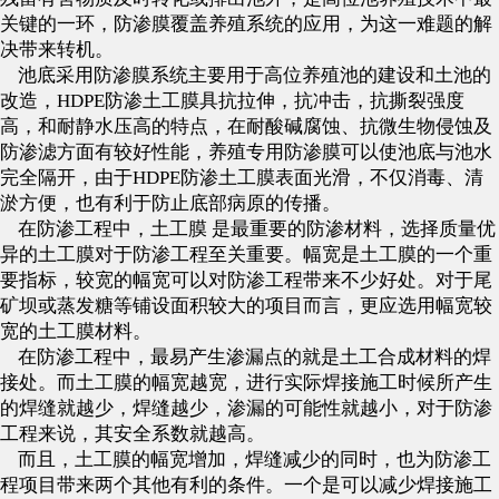
关键的一环，防渗膜覆盖养殖系统的应用，为这一难题的解
决带来转机。
池底采用防渗膜系统主要用于高位养殖池的建设和土池的
改造，HDPE防渗土工膜具抗拉伸，抗冲击，抗撕裂强度
高，和耐静水压高的特点，在耐酸碱腐蚀、抗微生物侵蚀及
防渗滤方面有较好性能，养殖专用防渗膜可以使池底与池水
完全隔开，由于HDPE防渗土工膜表面光滑，不仅消毒、清
淤方便，也有利于防止底部病原的传播。
在防渗工程中，土工膜 是最重要的防渗材料，选择质量优
异的土工膜对于防渗工程至关重要。幅宽是土工膜的一个重
要指标，较宽的幅宽可以对防渗工程带来不少好处。对于尾
矿坝或蒸发糖等铺设面积较大的项目而言，更应选用幅宽较
宽的土工膜材料。
在防渗工程中，最易产生渗漏点的就是土工合成材料的焊
接处。而土工膜的幅宽越宽，进行实际焊接施工时候所产生
的焊缝就越少，焊缝越少，渗漏的可能性就越小，对于防渗
工程来说，其安全系数就越高。
而且，土工膜的幅宽增加，焊缝减少的同时，也为防渗工
程项目带来两个其他有利的条件。一个是可以减少焊接施工