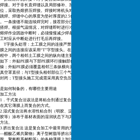
焊接。对于非长直焊缝以及局部修补、加强处理等部
位，采取热熔挤压焊接。焊接时将机头对正接缝，不得焊偏，不能允许滑焊、
跳焊。焊缝中心的厚度为垫衬厚度的2.5倍，且≥3毫米
。一条接缝不能连续焊完时，接茬部分已焊焊缝要至少打毛50毫米，然后进行
搭焊。根据气温情况，对焊缝即时进行冷却处理。挤压
熔焊作业因故中断时，必须慢慢减少焊条挤出量，不可突然中断焊接，重新施
工时应从中断处进行打毛后再焊接。
T字接头处理：土工膜之间的连接严禁出现“十”接头的现象，如果是多幅土工
膜之间的连接应该采用“T”字型接头。在施工过
程中，两个相邻土工膜之间的纵向缝主要是采用热楔式焊机焊接，其施工要点
如下：外贴PE膜与下部PE膜环行接触部位保持洁净、干
燥；外贴PE膜必须覆盖相邻三条纵横向直焊缝预留部位，其尺寸还需小于检测
真空罩直径；与T型接头相邻部位三个气道需热风枪进行
封闭；T型接头施工完成需采用真空负压法检测其渗透性。
是如何制备的，有哪些主要用途
加工方法
1．干式复合法该法是将粘合剂通过复合机涂布在基材的表面，以加热辊压附
在其它薄膜上而复合的方式。
2.湿式复合法将水溶性粘合剂（明胶、淀粉）、水分散性粘合剂（醋酸乙烯乳
胶等）涂布于基材表面的湿润状态下与其它材料复合，
然后用辊压附和干燥的
方法。
3.挤出复合法 这是复合加工中最常用的方法，用挤出机将PP、PE、EVA（乙烯
―醋酸乙烯共聚物）离子型树脂等挤出薄膜状，涂粘在
掺入加工剂（聚乙烯亚
胺、聚氨酯系树酯等）的各种薄膜上加以复合，再经冷却、固化。