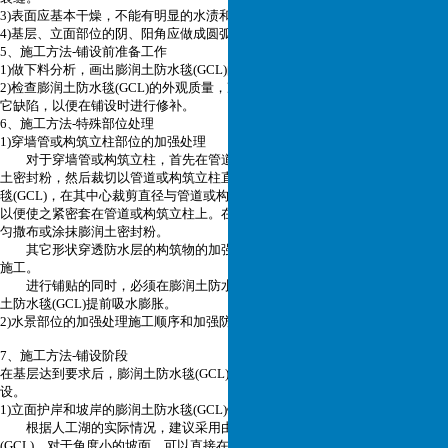
3)表面应基本干燥，不能有明显的水渍和坑洼。
4)基层、立面部位的阴、阳角应做成圆弧形或钝角。
5、施工方法-铺设前准备工作
1)做下料分析，画出膨润土防水毯(GCL)的铺设顺序和裁剪图。
2)检查膨润土防水毯(GCL)的外观质量，准确记录已发现的机械损伤、孔洞或其
它缺陷，以便在铺设时进行修补。
6、施工方法-特殊部位处理
1)穿墙管或构筑立柱部位的加强处理
对于穿墙管或构筑立柱，首先在管道或构筑立柱周围均匀撒布或涂抹膨润
土密封粉，然后裁切以管道或构筑立柱直径加500㎜为边长的方形膨润土防水
毯(GCL)，在其中心裁剪直径与管道或构筑立柱外径等同的孔洞，修理边缘，
以便使之紧密套在管道或构筑立柱上。在管道或构筑立柱周围与毯的接合处均
匀撒布或涂抹膨润土密封粉。
其它形状穿透防水层的构筑物的加强防水处理应按构筑物形状裁剪，以便
施工。
进行铺贴的同时，必须在膨润土防水毯(GCL)上层作临时保护。防止膨润
土防水毯(GCL)提前吸水膨胀。
2)水景部位的加强处理
施工顺序和加强防水处理。
7、施工方法-铺设阶段
在基层达到要求后，膨润土防水毯(GCL)应按照先立面，后底面的顺序进行铺
设。
1)立面护岸和坡岸的膨润土防水毯(GCL)铺设施工
根据人工湖的实际情况，建议采用由上往下的顺序铺贴膨润土防水毯
(GCL)。对于角度小的坡面，可以直接在坡岸上开卷铺设。并尽快作好保护