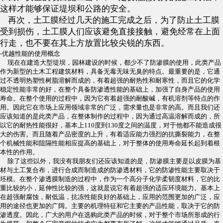
这样才能够保证堤坝和公路的安全。
再次，土工膜经过几天的施工完成之后，为了防止土工膜
受到损伤，土工膜人们应该避免直接接触，避免经常在上面
行走，
也不要在其上方放置比较尖锐的东西。
-优越性能的使用概念
现在在建造大型堤坝，园林建设的时候，都少不了防渗膜的使用，此类产品
作为新型的土木工程建筑材料，具备无毒无味无臭的特点。最重要的是，它通
过不透明热塑性树脂溶解而成的，有着超强的耐热性和耐寒性，而且它的化学
稳定性能非常的好，在整个具备防渗透性能的基础上，加强了自身产品的使用
寿命。在整个使用的过程中，因为它有着超强的耐酸碱，有机溶剂等特点的作
用。因此它在市场上应用领域非常的广泛，需求量也是非常的高。而且我们还
应该知道的是此类产品，在整体制作的过程中，因为通过高温溶解而成的，所
以它的耐热性能很好，基本上110度到130度之间的温度，对于他都不能造成很
大的伤害。而且随着产品密度的上升，有着适应能力强烈的抗撕裂能力，在整
个机械性能和阻隔性能相应提高的基础上，对于整体的使用寿命延长起到着根
本性的作用。
除了这些以外，我没有我朋友们还应该知道的是，防渗膜主要是以皮膜为基
材与土工复合布，进行合成而制造成的防渗透材料，它的防渗性能主要取决于
坯模。在整个渗透膜制造的过程中，作为一个高分子化学柔韧度材料，它的比
重比较的小，延伸性比较的强，这就是说它有着超强的适应环境能力。基本上
在超强耐腐蚀，耐低温，抗冻性能良好的基础上，应用的范围更加的广泛，应
用的途径也更加的广阔。主要的机理特征和它主要的产品性能，取决于它的防
渗透度。因此，广大的用户在选购此类产品的时候，对于整个市场所形成的行