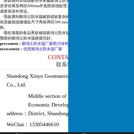
⑧如遇到管线或桩头等穿越膨润土防水毯，先用一块完整的膨润土防水毯依
其管径再加周径300mm作底部加强处理。整卷铺设后，再
用水将膨润土粉搅拌
成浆状涂补管边。
⑨如遇到膨润土防水毯破损或较复杂的接缝处，用一块完整的膨润土防水毯
依其破损或接缝处尺寸再加周径300 mm进行覆盖，重叠
部分两层之间撒膨润土
粉。
⑩在湖底的各边界处铺设膨润土防水毯时，应使膨润土防水毯与坡面或护岸
预留的膨润土防水毯搭接完好。
precontent：
膨润土防水毯厂家助力绿色环保工程发展
nextcontent：
优质膨润土防水毯厂家
CONTACT US
联系我们
Shandong Xinyu Geomaterials Engineering
Co., Ltd.
Middle section of Lingzhou Road,
Economic Development Zone, Lingcheng
address：
District, Shandong Province, China
WeChat：
13305446610