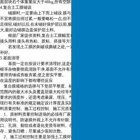
面
层块石个体重量应大于48kg,所有空隙均用小块石充填。
4.复合土工膜铺设
铺膜时,一定要由上下而上铺设.膜与膜之间及膜与基面之间要压平贴紧,但
不宜将膜拉得过紧,一般要略松一点,但不能在膜底留
有气泡.因为土工膜比较薄
且很轻,铺好以后,在未铺好保护层以前,极易被风吹动,所以一次铺膜面积不宜达
大,最好边铺膜边盖保护层
土料。
根据厂家提供资料,复合土工膜幅宽1.0~1.9m,本工程选用1.9m幅宽,以减少
接头用料.接头有热粘、胶粘、搭接等方法,本工程设
计采用胶粘,接缝宽50mm。
若发现土工膜的刺破或撕破之处,一定要用三倍于破损面积的土工膜胶粘贴
补好。
5.基面清理
基面一定在按设计要求清理好,这是确保防渗效果的关键,特别是对尖石、树
根等杂物要彻底清除干净,基面不允许有局部凹凸现
象,复合土工膜清理好的基面
要用夯锤或夯板夯紧,使之密实平整。
在温度的影响下都有哪些反应
复合膜规格的选择与下垫层平整度、材料允许拉应力、材料弹性模量、铺设
范围内的最大水头及覆盖层最大粒径等有关，其厚度设计除考虑主要由水压力
要求的强度外，还需考虑暴露、埋压、气候、使用寿命等应用条件，并按国家
现行有关标准的规定确定设计厚度及实际厚度。施工质量控制要点是进场原材
料质量控制、施工过程控制、施工完质量检测。
1、原材料质量控制进场的必须有厂家提供的合格证书、性能及特性指标和使
用说明书。防渗膜外观上不允许有针眼、疵点和厚薄不均现象；不允许有裂
口、孔洞、裂纹或者退化变质等材料。在运输过程中和运抵工地后应妥善保
存，避免日晒，尽量减少装卸次数。
2、施工过程控制主要是加强土工膜焊缝质量检测，检测方法有目测法和现场