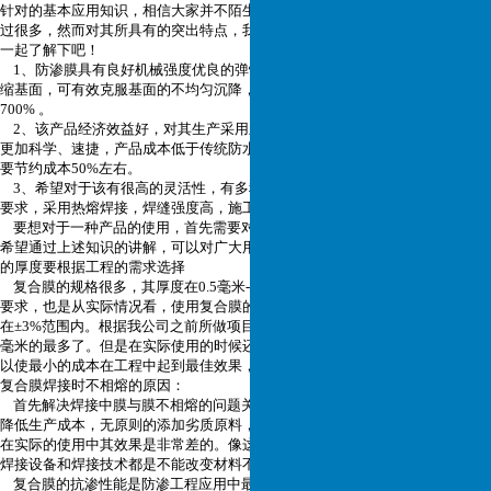
针对的基本应用知识，相信大家并不陌生，在上述的几篇文章中我们已经讲述
过很多，然而对其所具有的突出特点，我们又了解多少呢？下面就跟随小编来
一起了解下吧！
1、防渗膜具有良好机械强度优良的弹性和变形能力使其非常适用于膨胀或收
缩基面，可有效克服基面的不均匀沉降，断裂拉伸强度28MPa，断裂延伸率
700% 。
2、该产品经济效益好，对其生产采用新型技术提高了防渗效果，但生产工艺
更加科学、速捷，产品成本低于传统防水材料，经实际测算采用防渗膜的工程
要节约成本50%左右。
3、希望对于该有很高的灵活性，有多种规格多种铺设形式满足不同工程防渗
要求，采用热熔焊接，焊缝强度高，施工方便、快速。
要想对于一种产品的使用，首先需要对其相关特点进行进一步的了解，对此
希望通过上述知识的讲解，可以对广大用户的应用，起到相应的一些帮助。
的厚度要根据工程的需求选择
复合膜的规格很多，其厚度在0.5毫米-4.0毫米之间。依照国际CJ/T234-2006
要求，也是从实际情况看，使用复合膜的厚度，最小不小于1.5毫米，误差应该
在±3%范围内。根据我公司之前所做项目的经历，废物填埋场使用厚度3.0-4.0
毫米的最多了。但是在实际使用的时候还要考虑到现场的实际情况具体分析，
以使最小的成本在工程中起到最佳效果，避免浪费。
复合膜焊接时不相熔的原因：
首先解决焊接中膜与膜不相熔的问题关键是在原料的配比上，有的厂家为了
降低生产成本，无原则的添加劣质原料，在外观上是没有多大的差别的，但是
在实际的使用中其效果是非常差的。像这种劣质原料加工的复合膜就是再好的
焊接设备和焊接技术都是不能改变材料不相熔的事实。
复合膜的抗渗性能是防渗工程应用中最为重要的指标之一。复合膜的抗渗性