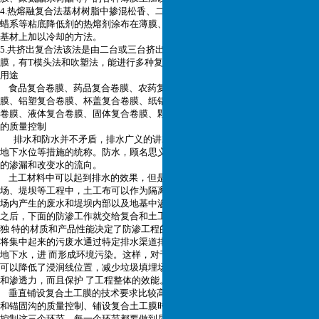
4.热熔融复合法基材树脂中掺混松香、二甲苯树脂、苯乙烯树脂等粘附剂和石
蜡系等粘底降低剂的热熔剂涂布在薄膜、纸面、铝箔表
面上，立刻复合在其它
基材上加以冷却的方法。
5.共挤出复合法该法是由二台或三台挤出机同时成型加工可得二层以上的薄
膜，有T模头法和吹塑法，能进行多种复合，可产超薄形薄
膜。
用途
食品复合卷膜、药品复合卷膜、农药复合卷膜、种子复合卷膜、铝箔复合卷
膜、铝塑复合卷膜、杯盖复合卷膜、纸铝复合卷膜、纸塑
复合卷膜、粉剂复合
卷膜、液体复合卷膜、固体复合卷膜、颗粒复合卷膜、其他复合卷膜。
的质量控制
排水和防水并不矛盾，排水广义的讲就是排除地面雨水、污水、废水和降低
地下水位等措施的统称。防水，顾名思义就是防止堵住
排水渠道，防止所有水
的渗漏和改变水的流向。
土工材料中可以起到排水的效果，但是它和工程是相辅相成的。在垃圾填埋
场、堤坝等工程中，土工布可以作为隔离和排水
层来使用的，可以将垃圾填埋
场内产生的废水和堤坝内部以及地基中渗漏的水通过过滤之后排出。而水排出
之后，下面的防渗工作就交
给复合和土工膜来实现了。复合土工膜和土工膜
独 特的材质和产品性能决定了防渗工程的成败，它们可以有效的防水、防渗，
将
集中起来的污废水通过特定排水渠道排出，杜绝了污废水随意的渗漏影响到
地下水，进 而形成环境污染。这样，对于垃圾填埋场和堤坝
等工程来说，不仅
可以降低了浸润线位置，减少垃圾填埋场内产生的应力，减少堤坝所受的浮力
和渗透力，而且保护 了工程整体的效能。
垂直铺设复合土工膜的技术要求比较高，而且铺设时的质量控制主要是成槽
和锚固沟的质量控制、铺设复合土工膜时的焊接质量以
及锚固沟回填料质量的
控制这三个环节，每一个环节都要做到尽善尽美，如果出问题就是连锁反应，