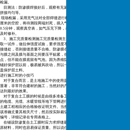
检漏。
目测法：防渗膜焊接好后，观察有无漏接，接缝是否烫损，有无褶皱，是否
拼接均匀等。
现场检漏，采用充气法对全部焊缝进行检测，焊缝为双条，两条之间留有约10
厘米的空腔，将待测段两端封死，插入气针，充气至0.05MPa-0.20MPa，静观
0.5分钟，观察真空表，如气压无下降，表明不漏，焊缝合格，否则要查找原因
及时修补。
3、施工完质量检测施工完质量检测主要是抽样检测，施工中每1000平方米
取一试件，做拉伸强度试验，要求强度不低于母材的90%，且试样断裂不得在
接缝处，否则接缝质量不合格。防渗膜在铺膜时，一定要由上下而上铺设。膜
与膜之间及膜与基面之间要压平贴紧，但不宜将膜拉得过紧，一般要略松一
点，但不能在膜底留有气泡。因为养殖防渗膜比较薄且很轻，铺好以后，在未
铺好保护层以前，极易被风吹动，所以一次铺膜面积不宜达大，最好边铺膜边
盖保护层土料。
进行
施工时的小技巧
对于复合而言，是土地施工中的使用是再广泛不过的，因为它的特性非常的
显著，非常符合建材的施工，当然好的产品更应该配上准确的施工方式，才能
达到最好的效果。
对于复合土工膜的时候是由很多准备工作需要进行的，比如说对施工地段内
的电缆、光缆、水暖管线等地下管网进行调查并防护。铺设防渗土工膜前应由
土建工程相应的合格验收证明文件。当然也还需注意复合土工膜裁切之前，应
该准确丈量其相关尺寸，然后按实际裁切，一般不宜按图示尺寸裁切，应逐片
编号，详细记录在专用表格上。
在铺设防渗复合土工膜时应力求焊缝最少，在保证质量的前提下，尽量节约
原材料，同时也容易保证质量。所以说任何的细节都不容许放过的。