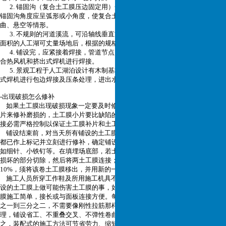
2. 锚固沟（复合土工膜压边固定用）开挖：锚固沟规格50cm×50cm×50cm，
锚固沟角度应呈弧形或小角度，使复合土工膜能平顺与沟壁贴合，避免过度弯
曲、悬空等情形。
3. 不规则的河道溪流，可沿轴线垂直方向铺设，这样避免出现皱褶鼓包。大
面积的人工湖可丈量场地后，根据的规格，选择最佳的铺设方案。
4. 铺设完，应紧接着焊接，管道节点、阴阳角、拐角等难处理的地方，可配
合热风机和挤出式焊机进行焊接。
5. 景观工程于人工湖泊设计有木制基桩或混凝土桥梁等，可用热风机和挤出
式焊机进行包边焊接及压条处理，进出水管道可用法兰盘密封。
-
出现破损怎么修补
如果土工膜出现破损现象一定要及时修补，必需通过铺设和热连接土工膜小
片来修补磨损的，土工膜小片要比缺陷的边沿在各
个方向起码长200mm。热连
接必需严格控制以保证土工膜补片和土工膜紧密结合，并对土工膜没有损害。
铺设结束前，对当天所有铺设的土工膜表面进行目测以确定所有损坏的地方
都已作上标记并立刻进行修补，确定铺设表面没有可能造
成损坏的外来物质，
如细针、小铁钉等。在填埋场底部，若土工膜裂口超过卷材宽度的10%，须将
损坏的部分切除，然后将两土工膜连接
；若在坡面上，裂口超过卷材宽度的
10%，须将该卷土工膜移出，并用新的一卷替换。
施工人员所穿工作鞋及所用施工机具不应损伤土工膜，施工人员不得在已铺
设的土工膜上做可能伤害土工膜的事，如抽烟或用尖锐工
具戳土工膜等。土工
膜施工简单，接长或与面板连接方便。每个结点拉筋数量比柔性拉筋减少二分
之一到三分之二，不需要像刚性拉筋那
样需要做焊接、栓接、铆固和防腐处
理，铺设省工、不重叠交叉、不弹性卷曲，易于大面积机械化施工作业。加
之，装配式的施工方法可
节省劳力、缩短工期，从而降低整个加筋土工程造