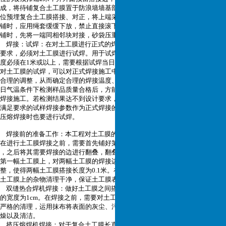
成，将待铺复合土工膜置于防浪墙墙基部位，上端与墙基部
位预埋复合土工膜搭接、对正，将上端采用砂袋压重固定，然后向下滚铺。滚
铺时，应用绳套缓缓下放，禁止直接滚下。库底水平摊
铺时，先将一端同相邻块对接，砂袋压重固定，然后人工推动滚铺。
焊接：试焊：在对土工膜进行正式的焊接之前，为了保证焊接质量满足焊接
要求，必须对土工膜进行试焊。用于试焊的样品的长
度必须在1米或以上，需要根据试焊当日的温度以及环境进行综合考虑。通过
对土工膜的试焊，可以对正式焊接施工中的工作状态进行
合理的调整，从而确定合理的焊接温度、速度以及压力。试焊完成，在满足当
日气温条件下检测样品质量合格后，方能进行大面积的
焊接施工。若检测结果达不到设计要求，重新试焊，直到检测结果满足要求。
满足要求的试样焊接参数作为正式焊接的主要依据，挤
压熔焊接时也要进行试焊。
焊接前的准备工作：本工程对土工膜的焊接主要是运用热合焊机进行焊接。
在进行土工膜焊接之前，需要首先铺好第一幅土工膜
，之后将其需要焊接的边进行翻叠，翻叠的宽度大约为0.6米，将第二幅铺摊在
第一幅土工膜上，对两幅土工膜的焊接边缘走向进行调
整，使得两幅土工膜搭接长度为0.1米。在焊接之前需要使用比较干净的毛巾将
土工膜上的杂物清理干净，保证土工膜表面的整洁。
双缝热合焊机焊接：做好土工膜之间搭接宽度的检查，土工膜焊接需要搭接
的宽度为1cm。在焊接之前，需要对土工膜的表面进行
严格的清理，运用抹布将表面的灰尘、污物以及水分清理干净，保证膜面的干
燥以及清洁。
挤压熔焊机焊接：对于复合土工膜长直焊缝，主要是使用双缝热合焊机进行