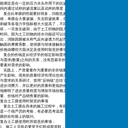
能测定是在一定的压力水头作用下的抗渗试验，在规定的水力压差下，一定时
间内通过试样的渗流量以及试样的厚度，求得渗透系数，计算服从达西定律。
复合比单膜的性能要好得多，功能也多，更加易于施工。在膜发生破洞的时
候，单膜会大量渗漏，失去防渗效果，在复合一层土工织物以后，抗拉断、抗
刺破等各项力学指标都大大提高了，不回轻易在运输以及施工过程中将膜破
坏，一旦发生破洞，由于土工织物的阻力，能够限制大量漏水，保证故障处理
时间。因为土工织物的排水功能还可以使得膜的背面渗透水或者孔隙水顺利排
出，消除因膜被水和气反向渗透力托起而滑动失稳的后患，也提高了砂卵石接
触面的摩擦系数，使得膜与坝体接触良好。
价格由哪些方面决定及使用时留意的事项
复合的价钱是从经济学的假定影响需求的非价钱要素不变的前提下研讨价钱
与需求(数量)之间的关系，没有思索非价钱要素与价钱之间的关系以及非价钱
要素对需求的影响。
实践上，产质量量作为重要的非价钱要素之一，与价钱共同对产品的销售量
产生影响。现有的质量经济性理论也很少涵盖产质量量与产品价钱、产质量量
与需求的关系研讨。曾用“反响链”总结了改良质量带来的收益，改良质量能够
进步消费力，并以更好的质量和更低的价钱占领市场。但是“反响链”只是定性
地阐明了进步质量程度与增加市场份额之间的关系。我们从定量地角度研讨质
量、价钱对产品销售量的影响。
复合土工膜使用时留意的事项
复合土工膜在具体的施工过程中，有很多细节需求留意，比如对施工的环境
是一个很严厉的考验，有必要思考温度、场所等要素，也需求思考到复合土工
膜的在衔接上的疑问。
复合土工膜使用时所留意的事项：
1、施工人员有必要穿无钉鞋或胶底鞋，制止在土工膜上任意践踏。