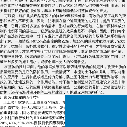
为规范，和整个厂家掌握的技术实力都要有所了解，这样才能够通过品质，来
评判此产品所能够带来的相关性能，以及它所能够给我们带来的作用用途。只
要得到了良好的使用效果，基本上都能够降低我们整体资金的投入。
可以说，现在此类产品有较大的抗拉强度和延伸率，有效的承受了堤坝的变
形和水压的不断变换。因此，防渗膜在整个迪拜建造的过程中，起到了重要的
作用，它可以应对多变的市场需求，形成自我的行为规范。在整个原材料成分
制作比例不同的基础上，它所能够呈现的效果也是不一样的。因此，我们每个
用户在选购的过程中，对于专业的产品品牌合同所形成的市场规范体系都要有
所了解。一般情况下97.5%高密度的聚乙烯，加2.5%的碳灰才能够形成，它抗
老化，抗氧剂，紫外线吸收剂，稳定性比较强的补料作用，才能够形成它最大
的产品性能，才能够在整个市场行业规范领域里，奠定整体的市场使用价值。
在维护良好使用效果的基础上到了应用途径，和市场行为规范更加的广阔，能
够应对多变的施工需求，能够创造出更大的经济收益。
在整体的性能里面，他的家庭效果可以增强建筑结构的稳定性，改变土质的
质量最重要的是它的防护作用。一般情况下，水流对土体的冲杀时，可以将集
中的应用率，进行扩散或者是传力分解，防止图体受外力作用而遭到破坏，有
效的保护土壤这样的一个作用功能。对于整个植树造林的工程建设来说是非常
有帮助的。它广泛的应用于铁路路基的建造，公路路面的养护，运动馆堤坝的
防护，还有沿海滩涂环保等工程的建设，可以说应用领域很广泛。
厂家为你揭秘
的五个技巧
土工膜厂家复合土工膜具备的隔离、加筋、防护特性，配合土工膜优异的防
渗性 能广泛用于大坝或防洪工程中。复合土
工膜其蠕变特性是影响工程稳定性
的重要因素，因此 有必要研究它的蠕变特性。为了填补这方面研究的空白，本
文中利用自行设计
的 RB-0408蠕变试验仪(适用于土工布和复合土工膜)，采用
20%, 40%, 60%, 80%极 限荷载四级荷载对短纤针刺非织造复合土工膜(两
布一