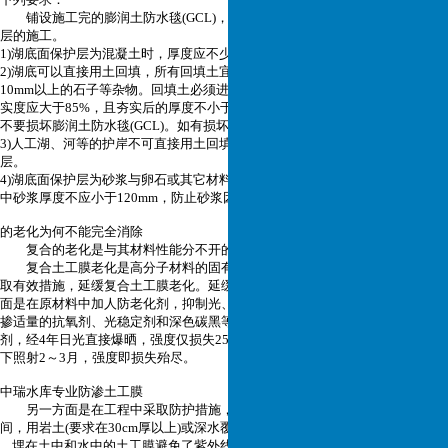
铺设施工完的膨润土防水毯(GCL)，必须于当日(保证不被水淋湿)完成保护
层的施工。
1)湖底面保护层为混凝土时，厚度应不少于200mm;
2)湖底可以直接用土回填，所有回填土宜用砂子或过筛后的土，不得含有粒径
10mm以上的石子等杂物。回填土必须进行夯实(或压实、振捣等)，回填土的密
实度应大于85%，且夯实后的厚度不小于300mm。在夯实、压实过程中，注意
不要损坏膨润土防水毯(GCL)。如有损坏，应及时进行修补。
3)人工湖、河等的护岸不可直接用土回填，避免流动水的淘蚀作用破坏保护
层。
4)湖底面保护层为砂浆与卵石或其它材料复合时，总厚度不应小于200mm，其
中砂浆厚度不应小于120mm，防止砂浆因膨润土防水毯(GCL)膨胀开裂。
的老化为何不能完全消除
复合的老化是与其材料性能分不开的。为什么不能完全消除呢？
复合土工膜老化是高分子材料的固有特性之一，不能完全消除，但可以采
取有效措施，延缓复合土工膜老化。延缓老化的措施可以从两方面着手：一方
面是在原材料中加人防老化剂，抑制光、氧、热等外界因素对材料的作用，如
掺适量的抗氧剂、光稳定剂和深色碳黑等。有的单位在聚丙烯中加入防老化
剂，经4年日光直接爆晒，强度仅损失25％，如果不加防老化剂，直接在日光
下照射2～3月，强度即损失殆尽。
中瑞水库专业防渗土工膜
另一方面是在工程中采取防护措施，如尽量缩短材料在日光中的暴露时
间，用岩土(要求在30cm厚以上)或深水覆盖等。
埋在土中和水中的土工膜避免了紫外线的直接照射，其老化速度大大减慢。