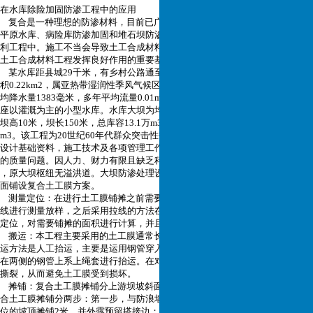
在水库除险加固防渗工程中的应用
复合是一种理想的防渗材料，目前已广泛应用于渠道、堤防、人工景观湖、
平原水库、病险库防渗加固和堆石坝防渗等水
利工程中。施工不当会导致土工合成材料功能不能完全发挥，精心施工是保证
土工合成材料工程发挥良好作用的重要基础。
某水库距县城29千米，有乡村公路通至坝顶，交通较方便。坝址以上集雨面
积0.22km2，属亚热带湿润性季风气候区，当地多年平
均降水量1383毫米，多年平均流量0.01m3/s，多年平均径流量19.4万m3，是一
座以灌溉为主的小型水库。水库大坝为均质土坝，最大
坝高10米，坝长150米，总库容13.1万m3，兴利库容9.6万m3，死库容1.2万
m3。该工程为20世纪60年代群众突击性投劳兴建，缺乏勘察
设计基础资料，施工技术及各项管理工作滞后，坝体填筑及基础处理存在较大
的质量问题。因人力、财力有限且缺乏科学的水文计算
，原大坝枢纽无溢洪道。大坝防渗处理设计推荐采用坝基齿槽混凝土浇筑及坡
面铺设复合土工膜方案。
测量定位：在进行土工膜铺摊之前需要进行测量定位作业，将铺摊两侧的边
线进行测量放样，之后采用拉线的方法在边线上进行
定位，对需要铺摊的面积进行计算，并且对铺摊的边线进行严格的控制。
搬运：本工程主要采用的土工膜通常长50米、宽6米，在施工现场采用的搬
运方法是人工抬运，主要是运用钢管穿入卷芯中，将露
在两侧的钢管上系上绳套进行抬运。在对土工膜搬运的过程中，严禁将外包装
撕裂，从而避免土工膜受到损坏。
摊铺：复合土工膜摊铺分上游坝坡斜面与库底水平摊铺两部分。上游坡面复
合土工膜摊铺分两步：第一步，与防浪墙墙基锚固部
位的坡顶摊铺2米，并外露预留搭接边；第二步，待防浪墙墙基部分浇筑完