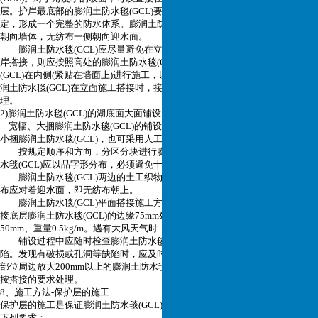
层。护岸最底部的膨润土防水毯(GCL)要和底面的膨润土防水毯(GCL)搭接、固
定，形成一个完整的防水体系。膨润土防水毯(GCL)铺设时，应使编织布一侧
朝向墙体，无纺布一侧朝向迎水面。
膨润土防水毯(GCL)应尽量避免在立面和坡岸搭接。如果必须在立面和坡
岸搭接，则应按照高处的膨润土防水毯(GCL)在外侧、低处的膨润土防水毯
(GCL)在内侧(紧贴在墙面上)进行施工，以防止回填土时有异物进入搭接缝。膨
润土防水毯(GCL)在立面施工搭接时，接缝处应用膨润土密封膏进行密封处
理。
2)膨润土防水毯(GCL)的湖底面大面铺设
宽幅、大捆膨润土防水毯(GCL)的铺设宜采用机械施工;条件不具备及窄幅、
小捆膨润土防水毯(GCL)，也可采用人工铺设。
按规定顺序和方向，分区分块进行膨润土防水毯(GCL)的铺设。膨润土防
水毯(GCL)应以品字形分布，必须避免十字形叠口出现。
膨润土防水毯(GCL)两边的土工织物分别为无纺布和编织布，铺设时无纺
布应对着迎水面，即无纺布朝上。
膨润土防水毯(GCL)平面搭接施工方法：搭接宽度不应小于200mm，在搭
接底层膨润土防水毯(GCL)的边缘75mm处撒上膨润土密封粉，其宽度为
50mm、重量0.5kg/m。遇有大风天气时，应使用膨润土密封膏进行密封处理。
铺设过程中应随时检查膨润土防水毯(GCL)的外观有无破损、孔洞等缺
陷。发现有破损或孔洞等缺陷时，应及时用膨润土密封粉(膏)修补，并用破损
部位周边放大200mm以上的膨润土防水毯(GCL)进行局部覆盖修补。边缘部位
按搭接的要求处理。
8、施工方法-保护层的施工
保护层的施工是保证膨润土防水毯(GCL)防水效果非常关键的环节，必须符合
下列要求：