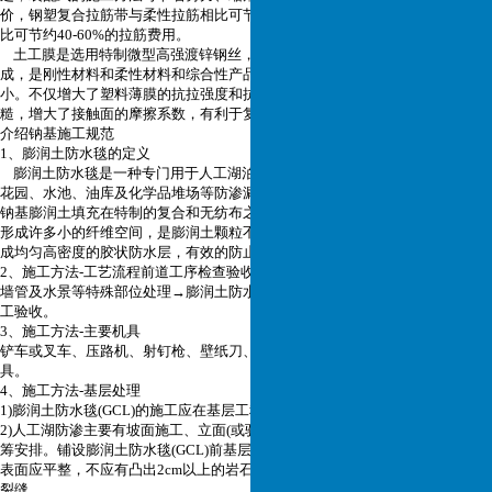
价，钢塑复合拉筋带与柔性拉筋相比可节约10-15%的拉筋费用，与刚性拉筋相
比可节约
40-60%的拉筋费用。
土工膜是选用特制微型高强渡锌钢丝，外裹抗老化耐酸碱聚乙烯树脂复合而
成，是刚性材料和柔性材料和综合性产品，其主要受力元
件为钢丝，蠕变量很
小。不仅增大了塑料薄膜的抗拉强度和抗穿刺能力，而且由于无纺布表面粗
糙，增大了接触面的摩擦系数，有利于复
合土工膜及保护层的稳定。
介绍钠基施工规范
1、膨润土防水毯的定义
膨润土防水毯是一种专门用于人工湖泊水景、垃圾填埋场、地下车库、楼顶
花园、水池、油库及化学品堆场等防渗漏的土工合成材料，它是由高膨胀性的
钠基膨润土填充在特制的复合和无纺布之间，用针刺法制成的膨润土防渗垫可
形成许多小的纤维空间，是膨润土颗粒不能像一个方向流动，遇水时在垫内形
成均匀高密度的胶状防水层，有效的防止水的渗漏。
2、施工方法-工艺流程前道工序检查验收合格→测量尺寸、预定下料次序→穿
墙管及水景等特殊部位处理→膨润土防水毯(GCL)坡面(立面)和湖底的铺设→交
工验收。
3、施工方法-主要机具
铲车或叉车、压路机、射钉枪、壁纸刀、卷尺、直尺、锤子、抹刀、钳子等工
具。
4、施工方法-基层处理
1)膨润土防水毯(GCL)的施工应在基层工程验收合格后进行。
2)人工湖防渗主要有坡面施工、立面(或驳岸)施工和底面施工，一般需要连续统
筹安排。铺设膨润土防水毯(GCL)前基层必须夯实整平，夯实度达85%以上。
表面应平整，不应有凸出2cm以上的岩石和其它物体，也不能有明显的空洞、
裂缝。