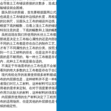
会导致土工布铺设搭接的次数多，造成土工布的浪费，太宽的话，土工布的运
输铺设就会困难。
圆头部分的剪裁，首先要根据圆周公式c=2πr除以2，计算出圆头半圆的周长，
也就是土工布铺设外边线的长度，再根据土工布的裁剪宽度，用圆规按照1:100
的比例尺，沿圆头土工布的铺设外边线，画出需要剪裁的土工布的幅数，然后
根据下底的幅数，沿着上顶土工布的铺设边线，定出上顶每幅的宽度，但是要
特别注意的是，下底的幅数和上顶的幅数一定要相同。
虽然说现在我们所使用的长丝土工布都是多层的，但是有一点我们应当知道，
那就是决定土工布核心属性的还是内部的那一层膜。现在的土工布多种多样，
不同的土工布都是存在自己的制作工艺。在根本上，还是因为其材料的不同，
才有了不同属性的土工布的分类。按照土工布间层的强度来划分，我们可以得
到一个土工材料的排名，但是这并不是说第一名的就是最好的，名次比较靠下
面的是不耐用的。每一种土工布都是存在各自的适用范围，在特定的使用范围
内，此种土工布就是最合适的。
不满足于市场需求的土工布也是不会被生产的，就是因为这个原因，我们现在
看到的绝大多数的土工布都是存在于自己的工程使用场所。
现代有机化学的发展使得很多材料都成为了有机材料，我们现在所使用的土工
布的内层膜也是，这种材料并不是一种材料，而是一个各种材料的集合体，或
者我们叫它人工材料。这种材料可以实现我们对于土工布的要求，可以根据使
用者的需求来定制。在对于强度要求很高的施工现场，我们可以生产分子之间
作用力比较大的材料，这种材料的强度就是非常高，其他也是如此。
内层膜所使用的生产材料决定了工程所用的土工布的整体属性，也决定了土工
布的适用场所。但是其他的外层膜也是十分重要的，它们决定了土工布使用时
候的稳定性。