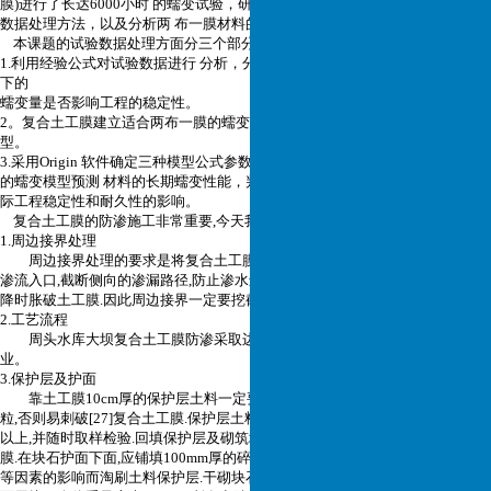
膜)进行了长达6000小时 的蠕变试验，研究其蠕变行为的试验测试方法、试验
数据处理方法，以及分析两 布一膜材料的蠕变机
理。
本课题的试验数据处理方面分三个部分进行:
1.利用经验公式对试验数据进行 分析，分析蠕变机理，初步判断长期恒载作用
下的
蠕变量是否影响工程的稳定性。
2。复合土工膜建立适合两布一膜的蠕变模型:六元件并联模型和六元件串联模
型。
3.采用Origin 软件确定三种模型公式参数，并计算长期蠕变量。最后利用有效
的蠕变模型预测 材料的长期蠕变性能，判断不同荷载作用下材料蠕变性能对实
际工程稳定性和耐久性的影响。
复合土工膜的防渗施工非常重要,今天我们看看它在施工中的五个技巧。
1.周边接界处理
周边接界处理的要求是将复合土工膜与周边土体联结紧密,复合土工膜封堵
渗流入口,截断侧向的渗漏路径,防止渗水进入土工膜
底面,形成水泡,在库水位下
降时胀破土工膜.因此周边接界一定要挖截水槽,并将土工膜埋入槽内。
2.工艺流程
周头水库大坝复合土工膜防渗采取边挖、边铺、边夯、边护的区段循环作
业。
3.保护层及护面
靠土工膜10cm厚的保护层土料一定要过筛,不允许有粒径大于6mm以上颗
粒,否则易刺破[27]复合土工膜.保护层土料一定要用夯打
密实,保证干容重在1.5
以上,并随时取样检验.回填保护层及砌筑块石护面时,一定要轻放,以免撞破土工
膜.在块石护面下面,应铺填
100mm厚的碎石或砾石垫层,以防止因水位变化,风浪
等因素的影响而淘刷土料保护层.干砌块石采取人工挂线铺砌,石块应紧密嵌固,