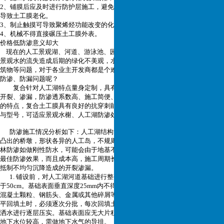
2、铺膜后应及时进行防护层施工，避免热收缩导致土工膜变形及紫外线照射
导致土工膜老化。
3、制止触摸可导致聚烯烃功能改变的化学物质，以免土工膜发作持久变形。
4、机械不得直接碾压土工膜外表。
价格低防渗意义却大
现在的人工景观湖、河道、游泳池、园林景观水池，大部分都有渗漏问题，
景观水的流失造成后期的绿化不美观，水质处理无法改善，影响周围其他的建
筑物等问题，对于各业主开发商都是个难题。那采取什么措施打造景观人工湖
防渗、防漏问题呢？
复合针对人工湖特点量身定制，具有良好的机械性能，抗基础沉降引起的
开裂、渗漏，防渗透系数高、施工简便、施工质量易于检测、工程造价成本低
的特点，复合土工膜具有良好的抗穿刺能力，适合景观之花卉种植。多种规格
与型号，可适应景观水榭、人工湖防渗处理的各种工程环境的防渗材料。
防渗施工情况分析如下：人工湖结构复杂，造形各异，一般有弯曲的河道，
凸出的桥墩，形状各异的人工岛，不规则毛石挡墙，不同的景观驳岸，景观园
林防渗如做刚性防水，可能会由于地基不均匀沉降，造成开裂渗漏，无法达到
最佳防渗效果，而且成本高，施工周期长。复合土工膜良好的物理性能，可以
抵制不均匀沉降造成的开裂渗漏。
1. 铺设前，对人工湖河道基础进行整平夯实，拐角和落差的地方半径不应小
于50cm。基础表面垂直深度25mm内不得有尖锐杂物：如树根、瓦砾、石子、
混凝土颗粒、钢筋头、金属或其他碎屑等足以刺穿复合土工膜之杂物。基础整
平回填土时，必须逐次分批，每次回填土厚度不超过30cm，并用机械设备配合
洒水进行逐层压实。基础表面应无大片积水、淤泥等影响铺设焊接的情况。如
地下水位较高，需做地下水气的导排。