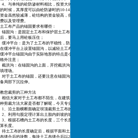
4、与单纯的砼防渗材料相比，投资大体相当，采用砼作膜料防渗层的保护层
的时候，其厚度可以由砼防渗时的10-14厘米，减薄至8-10厘米。购买土工布的
资金虽然较减薄，砼结构的资金较高，但是减轻了冻胀破坏，从而减少了维修
费以及管理费。
土工布产品的锚固要求有哪些：
锚固沟：是固定土工布和保护层土工布的，它和保护层土工布在铺设完毕之
后，要马上用砼板压住；
缓冲平台：是为了土工布的平稳性，防止下滑，在坡中央增设缓冲平台，并且
在缓冲平台上设置锚固沟，以减轻土工布的下拉力，增加其稳定性，本工程的
缓冲平台锚固沟由于实际地形的特点是小而窄，所以工作人员在施工的时候要
格外注意；
截洪沟：在锚固沟的上面，开挖截洪沟，导流外来的雨水，以阻止水直接进入
填埋场。
对于土工布的锚固，还要注意在锚固沟的顶部，应该设计要求预留一定的，以
备局部下沉拉伸。
教您裁剪的三种方法
相信大家对于土工布都不陌生，在建筑行业经常会被使用到，那么关于它的三
种剪裁方法大家是否都了解呢，今天专业土工布厂家为您详细介绍。
1、沿土胎横断面确定坝顶裁剪土工布的长度。
2、利用勾股定理计算出土胎内斜坡的坡长。
3、根据石槽内土工布的长度，三个长度相加就等于土工布沿坝体横断面的计
算长度。
待土工布的长度确定后，根据平面和土工布的幅宽，进行剪裁下料确定出土工
布缝合后的块数，每块土工布缝合后以20米的宽度是比较适宜的。太窄的话就