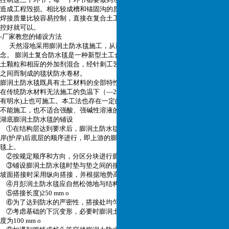
造成工程毁损。相比较成槽和锚固
沟的质量控制方面，复合土工膜产品质量和
焊接质量比较容易控制，直接在复合土工膜生产厂家和焊接人员的技术方面把
控好就可以。
-厂家教您的铺设方法
天然湿地采用膨润土防水毯施工，从而达到人与自然和谐共生的生态理
念。 膨润土复合防水毯是一种新型土工合成材料，由经过
级配的天然钠基膨润
土颗粒和相应的外加剂混合，经针刺工艺，把膨润土颗粒固定在和塑料编织布
之间而制成的毯状防水卷材。
膨润土防水毯既具有土工材料的全部特性，又具有优异的防水(渗)性能。
在传统防水材料无法施工的负温下（—20℃)仍可施工，在潮湿的基层(但不能
有明水)上也可施工。本工法也存在一定的局限性，膨润土
防水毯在雨雪天气下
不能施工，也不适合强酸、强碱性溶液的防渗。
湖底膨润土防水毯的铺设
①在结构层达到要求后，膨润土防水毯的铺设应沿水流方向顺水搭接，先坡
岸(护岸)后底层的顺序进行，即上游的膨润土防水毯搭
接在下游的膨润土防水
毯上。
②按规定顺序和方向，分区分块进行膨润土防水毯的铺设。
③铺设膨润土防水毯时垫与垫之间的接缝应错开，不宜形成贯通的接缝。在
坡面搭接时采用纵向搭接，并根据地势高低沿水流的方
向搭接。
④月彭润土防水毯应自然松弛地与结构层贴实，不宜折褶、悬空。
⑤搭接长度)250 mm o
⑥为了达到防水的严密性，搭接处均匀撒上0.4~0.6kg/m的膨润土粉。
⑦考虑基础的下沉变形，必要时膨润土防水毯可以在底部打皱1}2个，打皱长
度为100 mm o