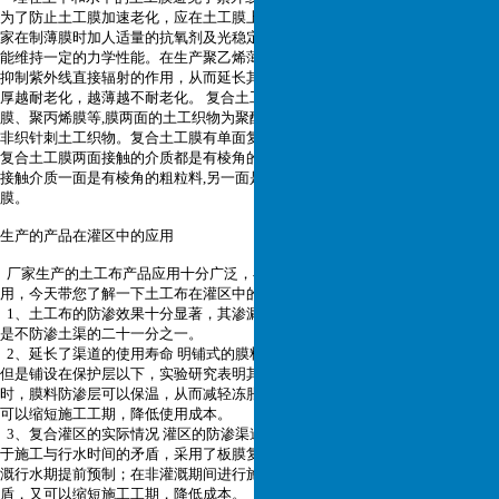
为了防止土工膜加速老化，应在土工膜上加土或刚性材料覆盖物。国内有些厂
家在制薄膜时加人适量的抗氧剂及光稳定剂，据称可直接暴露于大气中10年仍
能维持一定的力学性能。在生产聚乙烯薄膜时可以加人碳黑屏蔽紫外线，起到
抑制紫外线直接辐射的作用，从而延长其使用年限。而对于同一种土工膜，越
厚越耐老化，越薄越不耐老化。 复合土工膜中间的膜有聚氯乙烯膜、聚乙烯
膜、聚丙烯膜等,膜两面的土工织物为聚酞胺纤维、聚酷纤维、聚丙烯纤维等的
非织针刺土工织物。复合土工膜有单面复合土工膜和双面复合土工膜两种。当
复合土工膜两面接触的介质都是有棱角的粗粒料,则选用双面复合土工膜。如果
接触介质一面是有棱角的粗粒料,另一面是粗中砂或土,则可选用单面复合土工
膜。
生产的产品在灌区中的应用
厂家生产的土工布产品应用十分广泛，在很多行业领域都的得到了很好的应
用，今天带您了解一下土工布在灌区中的应用。
1、土工布的防渗效果十分显著，其渗漏量是单纯的砼防渗材料的六分之一，
是不防渗土渠的二十一分之一。
2、延长了渠道的使用寿命 明铺式的膜料防渗，因此老化严重而且寿命较短，
但是铺设在保护层以下，实验研究表明其使用寿命可以达到30年以上。与此同
时，膜料防渗层可以保温，从而减轻冻胀破坏，使得砼保护层的裂缝减少，又
可以缩短施工工期，降低使用成本。
3、复合灌区的实际情况 灌区的防渗渠道大多是旧渠道的改建工程，普遍存在
于施工与行水时间的矛盾，采用了板膜复合的结构，渠底现浇，坡板可以在灌
溉行水期提前预制；在非灌溉期间进行施工，既避免了施工与行水之间的矛
盾，又可以缩短施工工期，降低成本。